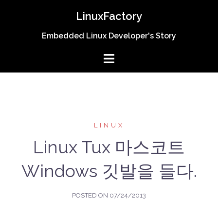
Skip
LinuxFactory
to
content
Embedded Linux Developer's Story
LINUX
Linux Tux 마스코트
Windows 깃발을 들다.
POSTED ON
07/24/2013