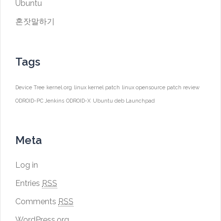
Ubuntu
혼잣말하기
Tags
Device Tree
kernel.org
linux kernel patch
linux opensource patch review
ODROID-PC Jenkins
ODROID-X
Ubuntu deb Launchpad
Meta
Log in
Entries
RSS
Comments
RSS
WordPress.org